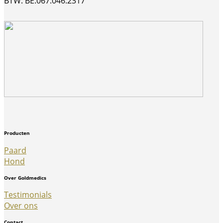
BTW: BE.067.046.2317
Producten
Paard
Hond
Over Goldmedics
Testimonials
Over ons
Contact