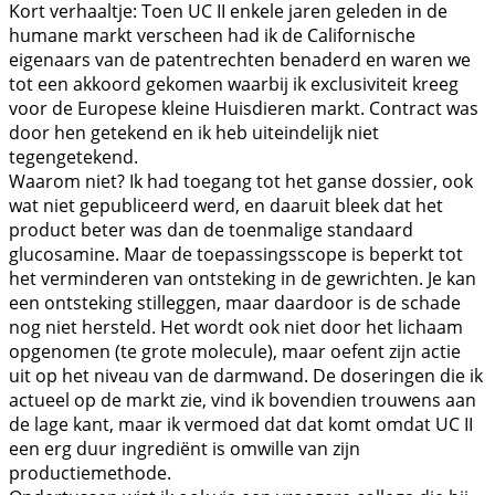
Kort verhaaltje: Toen UC II enkele jaren geleden in de
humane markt verscheen had ik de Californische
eigenaars van de patentrechten benaderd en waren we
tot een akkoord gekomen waarbij ik exclusiviteit kreeg
voor de Europese kleine Huisdieren markt. Contract was
door hen getekend en ik heb uiteindelijk niet
tegengetekend.
Waarom niet? Ik had toegang tot het ganse dossier, ook
wat niet gepubliceerd werd, en daaruit bleek dat het
product beter was dan de toenmalige standaard
glucosamine. Maar de toepassingsscope is beperkt tot
het verminderen van ontsteking in de gewrichten. Je kan
een ontsteking stilleggen, maar daardoor is de schade
nog niet hersteld. Het wordt ook niet door het lichaam
opgenomen (te grote molecule), maar oefent zijn actie
uit op het niveau van de darmwand. De doseringen die ik
actueel op de markt zie, vind ik bovendien trouwens aan
de lage kant, maar ik vermoed dat dat komt omdat UC II
een erg duur ingrediënt is omwille van zijn
productiemethode.