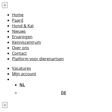
×
Home
Paard
Hond & Kat
Nieuws
Ervaringen
Kenniscentrum
Over ons
Contact
Platform voor dierenartsen
Vacatures
Mijn account
NL
DE
×