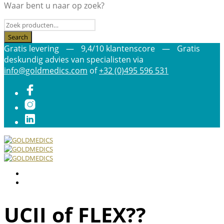
Waar bent u naar op zoek?
Gratis levering
—
9,4/10 klantenscore
—
Gratis
deskundig advies van specialisten via
info@goldmedics.com
of
+32 (0)495 596 531
UCII of FLEX??