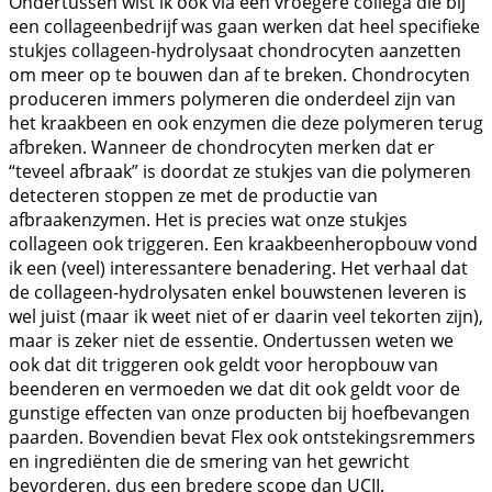
Ondertussen wist ik ook via een vroegere collega die bij
een collageenbedrijf was gaan werken dat heel specifieke
stukjes collageen-hydrolysaat chondrocyten aanzetten
om meer op te bouwen dan af te breken. Chondrocyten
produceren immers polymeren die onderdeel zijn van
het kraakbeen en ook enzymen die deze polymeren terug
afbreken. Wanneer de chondrocyten merken dat er
“teveel afbraak” is doordat ze stukjes van die polymeren
detecteren stoppen ze met de productie van
afbraakenzymen. Het is precies wat onze stukjes
collageen ook triggeren. Een kraakbeenheropbouw vond
ik een (veel) interessantere benadering. Het verhaal dat
de collageen-hydrolysaten enkel bouwstenen leveren is
wel juist (maar ik weet niet of er daarin veel tekorten zijn),
maar is zeker niet de essentie. Ondertussen weten we
ook dat dit triggeren ook geldt voor heropbouw van
beenderen en vermoeden we dat dit ook geldt voor de
gunstige effecten van onze producten bij hoefbevangen
paarden. Bovendien bevat Flex ook ontstekingsremmers
en ingrediënten die de smering van het gewricht
bevorderen, dus een bredere scope dan UCII.